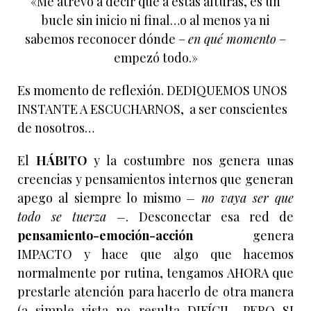
«Me atrevo a decir que a estas alturas, es un
bucle sin inicio ni final…o al menos ya ni
sabemos reconocer dónde –
en qué momento
–
empezó todo.»
Es momento de reflexión. DEDIQUEMOS UNOS
INSTANTE A ESCUCHARNOS, a ser conscientes
de nosotros…
El
HÁBITO
y la costumbre nos genera unas
creencias y pensamientos internos que generan
apego al siempre lo mismo
– no vaya ser que
todo se tuerza –
. Desconectar esa red de
pensamiento-emoción-acción
genera
IMPACTO y hace que algo que hacemos
normalmente por rutina, tengamos AHORA que
prestarle atención para hacerlo de otra manera
(a simple vista no resulta DIFÍCIL, PERO SI